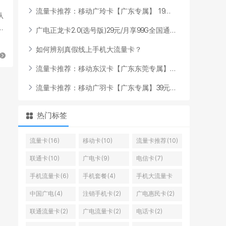
流
量
卡
推
荐
：
移
动
广
玲
卡
【
广
东
专
属
】
1
9
.
.
.
从
最
广
电
正
龙
卡
2
.
0
(
选
号
版
)
2
9
元
/
月
享
9
9
G
全
国
通
.
.
.
如
何
辨
别
真
假
线
上
手
机
大
流
量
卡
？
流
量
卡
推
荐
：
移
动
东
汉
卡
【
广
东
东
莞
专
属
】
.
.
.
流
量
卡
推
荐
：
移
动
广
羽
卡
【
广
东
专
属
】
3
9
元
.
.
.
热门标签
流量卡(16)
移动卡(10)
流量卡推荐(10)
联通卡(10)
广电卡(9)
电信卡(7)
手机流量卡(6)
手机套餐(4)
手机大流量卡
(4)
中国广电(4)
注销手机卡(2)
广电惠民卡(2)
联通流量卡(2)
广电流量卡(2)
电话卡(2)