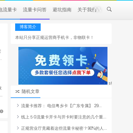
电流量卡
流量卡问答
避坑指南
关于我们
博客简介
本站只分享正规运营商手机卡，非物联卡！
style="margi
政
随机文章
明
流
量
卡
推
荐
：
电
信
粤
乡
卡
【
广
东
专
属
】
2
9
.
.
.
线
上
５
G
流
量
卡
开
卡
与
开
卡
时
要
注
意
的
几
个
重
.
.
.
正
规
营
业
厅
竟
藏
着
这
些
流
量
卡
秘
密
？
9
0
%
的
人
.
.
.