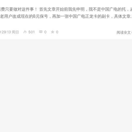
话费只要做对这件事！ 首先文章开始前我先申明，我不是中国广电的托，
老用户改成现在的8元保号，再加一张中国广电正龙卡的副卡，具体文章
几...
阅读全文
:29:13 周日
501
0
0