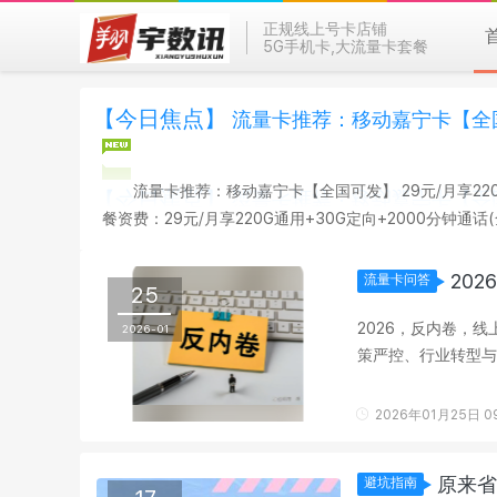
正规线上号卡店铺
5G手机卡,大流量卡套餐
【今日焦点】
流量卡推荐：移动嘉宁卡【全国可
流量卡推荐：移动嘉宁卡【全国可发】 29元/月享220G通用+30G定向+20
餐资费：29元/月享220G通用+30G定向+2000分
机 配送方式：京东/顺丰/其他 开卡方式：自主激活 首充渠道
20
流量卡问答
25
2026，反内卷，
2026-01
策严控、行业转型与
白办、放心用”专项行动
2026年01月25日 09
原来省
避坑指南