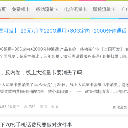
首页
免费领卡
移动流量卡
电信流量卡
联通流量卡
广
发】 29元/月享220G通用+30G定向+2000分钟通话
00分钟通话 产品名称：移动嘉宁卡【全国可发】 套
钟通话(全国可发，超高性价比，三年套餐，激活需设置服务密码) 套餐归属：随
：任意渠道首充200元 ...
26，反内卷，线上大流量卡要消失了吗
线上大流量卡要消失了吗 今天是1月25日。线上大流量卡套餐几乎消失，是
渠道重构共同作用的结果，核心原因如下： 一、政策强制清退：工信部“
...
阅读全文
:55:06 周日
782
0
0
下70%手机话费只要做对这件事