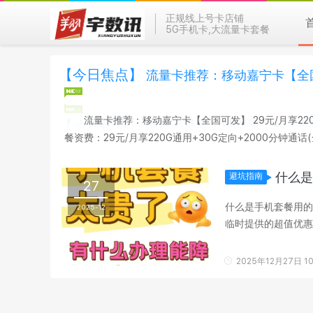
正规线上号卡店铺
5G手机卡,大流量卡套餐
【今日焦点】
流量卡推荐：移动嘉宁卡【全国可
流量卡推荐：移动嘉宁卡【全国可发】 29元/月享220G通用+30G定向+20
餐资费：29元/月享220G通用+30G定向+2000分
机 配送方式：京东/顺丰/其他 开卡方式：自主激活 首充渠道
什么是
避坑指南
27
什么是手机套餐用的挽留套餐 “挽留套餐”是当用户申请携号转
2025-12
临时提供的超值优惠
三大真相‌ 触发条...
2025年12月27日 10