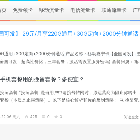
首页
免费领卡
移动流量卡
电信流量卡
联通流量卡
广
发】 29元/月享220G通用+30G定向+2000分钟通话
00分钟通话 产品名称：移动嘉宁卡【全国可发】 套
钟通话(全国可发，超高性价比，三年套餐，激活需设置服务密码) 套餐归属：随
：任意渠道首充200元 ...
手机套餐用的挽留套餐？多便宜？
网时，‌原运营商为阻止你转出，
套餐‌（本质是止损策略）。以下是核心解析和你的反制策略： 🔍 ‌挽留套
阅读全文
:22:06 周六
425
0
0