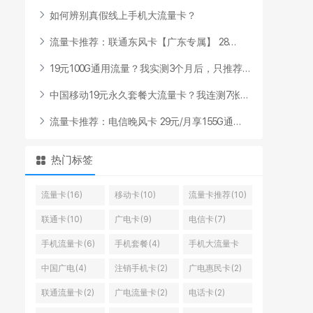
如
何
辨
别
真
假
线
上
手
机
大
流
量
卡
？
流
量
卡
推
荐
：
联
通
东
风
卡
【
广
东
专
属
】
2
8
.
.
.
1
9
元
1
0
0
G
通
用
流
量
？
我
实
测
3
个
月
后
，
只
推
荐
.
.
.
中
国
移
动
1
9
元
永
久
套
餐
大
流
量
卡
？
我
连
测
7
张
.
.
.
流
量
卡
推
荐
：
电
信
晚
风
卡
2
9
元
/
月
享
1
5
5
G
通
.
.
.
热门标签
流量卡(16)
移动卡(10)
流量卡推荐(10)
联通卡(10)
广电卡(9)
电信卡(7)
手机流量卡(6)
手机套餐(4)
手机大流量卡
(4)
中国广电(4)
注销手机卡(2)
广电惠民卡(2)
联通流量卡(2)
广电流量卡(2)
电话卡(2)