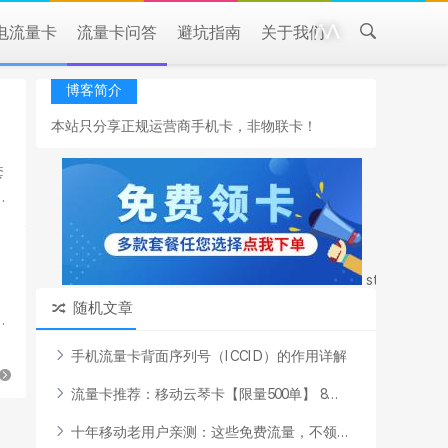
电流量卡
流量卡问答
避坑指南
关于我们
博客简介
本站只分享正规运营商手机卡，非物联卡！
style="margi
随机文章
餐
手
机
流
量
卡
背
面
序
列
号
（
I
C
C
I
D
）
的
作
用
详
解
流
量
卡
推
荐
：
移
动
云
琴
卡
【
限
量
5
0
0
单
】
8
.
.
.
十
年
移
动
老
用
户
亲
测
：
这
些
免
费
流
量
，
不
领
.
.
.